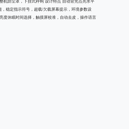
整机防尘罩，下挂式秤钩 设计特点 自动背光点亮水平
能，稳定指示符号，超载/欠载屏幕提示，环境参数设
亮度休眠时间选择，触摸屏校准，自动去皮，操作语言