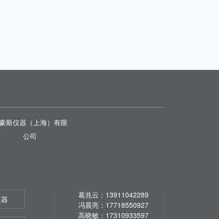
豪斯仪器（上海）有限
公司
葛兆云：13911042289
仪器
冯晨亮：17718550927
高晓敏：17310933597