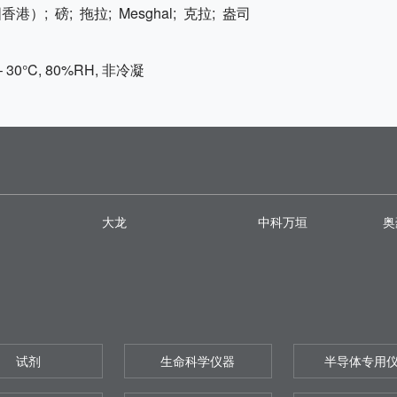
港）; 磅; 拖拉; Mesghal; 克拉; 盎司
– 30°C, 80%RH, 非冷凝
大龙
中科万垣
奥
试剂
生命科学仪器
半导体专用