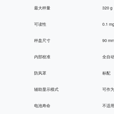
最大秤量
320 g
可读性
0.1 m
秤盘尺寸
90 m
内部校准
全自
防风罩
标配
辅助显示模式
可作
电池寿命
不适