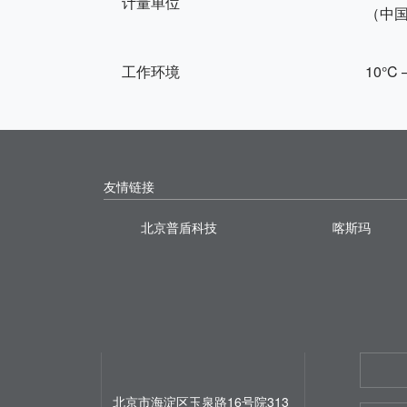
计量单位
（中国香
工作环境
10°C 
友情链接
北京普盾科技
喀斯玛
北京市海淀区玉泉路16号院313