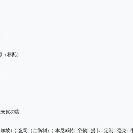
钢
源（标配）
g
程去皮功能
加坡）; 盎司（金衡制）; 本尼威特; 谷物; 提卡; 定制; 毫克; 牛顿