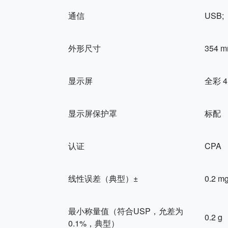
通信
USB;
外形尺寸
354 m
显示屏
全彩 
显示屏保护罩
标配
认证
CPA
线性误差（典型）±
0.2 m
最小称量值（符合USP，允差为
0.2 g
0.1%，典型）