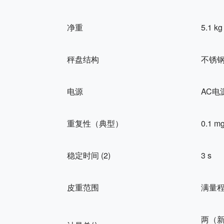
净重
5.1 kg
秤盘结构
不锈
电源
AC电
重复性（典型）
0.1 m
稳定时间 (2)
3 s
皮重范围
满量
两（新