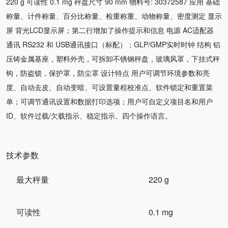
220 g 可读性 0.1 mg 秤盘尺寸 90 mm 物料号: 30372587 应用 基础
称量、计件称量、百分比称量、检重称重、动物称量、密度测定 显示
屏 背光LCD显示屏；第二行增加了操作提示和信息 电源 AC适配器
通讯 RS232 和 USB通讯接口（标配）；GLP/GMP实时时钟 结构 铝
压铸金属基座，塑料外壳，可拆卸不锈钢秤盘，玻璃风罩，下挂式秤
钩，防盗锁，保护罩，防尘罩 设计特点 用户可调节环境参数和亮
度、自动去皮、自动变暗、可设置量程校准点、软件锁定和重置菜
单；可调节通讯设置和数据打印选项；用户可自定义项目名和用户
ID、软件过载/欠载指示、稳定指示、四个操作语言。
技术参数
最大秤量
220 g
可读性
0.1 mg