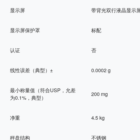
显示屏
带背光双行液晶显示
显示屏保护罩
标配
认证
否
线性误差（典型）±
0.0002 g
最小称量值（符合USP，允差
200 mg
为0.1%，典型）
净重
4.5 kg
秤盘结构
不锈钢