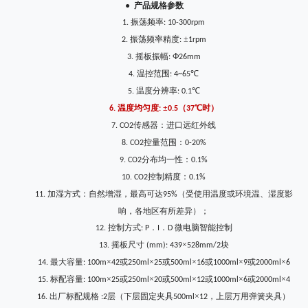
●
产品规格参数
振荡频率
1.
:
1
0-
3
00rpm
振荡频率精度
±
2.
:
1rpm
摇板振幅
Ф
3.
:
2
6
mm
温控范围
℃
4.
: 4~65
温度分辨率
℃
5.
: 0.1
温度均匀度
±
（
℃时）
6.
:
0.5
37
传感器：进口远红外线
7.
CO2
控量范围：
8.
CO2
0-20%
分布均一性：
9.
CO2
0.1%
控制精度：
10.
CO2
0.1%
加湿方式：自然增湿，最高可达
（受使用温度或环境温、湿度影
11.
95%
响，各地区有所差异）；
控制方式
．
．
微电脑智能控制
12.
: P
I
D
摇板尺寸
×
块
13.
(mm): 439
528mm/2
最大容量
×
或
×
或
×
或
×
或
×
14.
: 100m
42
250ml
25
500ml
16
1000ml
9
2000ml
6
标配容量
×
或
×
或
×
或
×
或
×
15.
: 100m
25
250ml
20
500ml
12
1000ml
6
2000ml
4
出厂标配规格
层（下层固定夹具
×
，上层万用弹簧夹具）
16.
:2
500ml
12