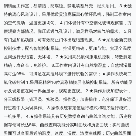
钢镜面工作室，易清洁，防腐蚀。静电喷塑外壳，经久耐用。 3.★独
特的离心风道设计，采用优质贯流宽幅离心循环风机，强制工作室内
的空气流动，温度更加均匀。 4.门体设计有中空钢化玻璃观察窗，方
便观察内部情况。弹压式透气孔设计，满足样品对氧气的需求。 5.具
有门温加热功能，可有效防止门体出现结露现象。 6.★采用全新变频
控制技术，配合智能控制系统。控温更精确，更加节能。实现全温度
区间运行无结霜、无冰堵。 7.★采用高品质伺服电机控制，转数测定
精确，寿命长，免维护。 8.工作室内设计有自然增湿盒，自然增湿最
高可达95%；可满足在高湿环境下进行试验的需求； ● 操作系统与二
氧化碳控制 1.采用高精密16位真彩触摸屏电脑控制系统。所有功能显
示及设定值在同一界面显示，观察更直观。 2.★操作系统加密设计，
分三级权限（管理员、实验员、操作员）加密操作，充分保证设备运
行过程中人为误操作。 3.操作系统有定值运行模式和程序运行模式，
一机多用。 4.★操作系统具有历史数据查询与曲线查询功能，历史数
据存储可长达5年。曲线查询功能分实时曲线和历史曲线；实时曲线
界面可以查看最近的温度、速度、湿度、浓度曲线图；历史曲线界面