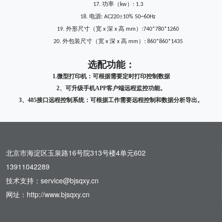
功率（
）
17.
kw
: 1.3
电源
±
18.
: AC220
10% 50~60Hz
外形尺寸（宽
深
高
）
19.
x
x
mm
:740*780*1260
外包装尺寸（宽
深
高
）
20.
x
x
mm
: 860*860*1435
选配功能：
1.微型打印机：可根据需要定时打印控制数据
2、可升级手机APP客户端远程监控功能。
3、485接口远程控制系统：可根据工作需要远程控制和数据分析导出。
北京市海淀区玉泉路16号院313号楼4单元602
13911042289
技术支持：service@bjsqxy.cn
网址：http://www.bjsqxy.cn