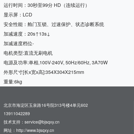
运行时间：30秒至99分 HD（连续运行）
显示屏：LCD
安全性能：舱门互锁、过速保护、状态诊断系统
加减速度：20s↑13s↓
加减速度档位-
电机类型:直流无刷电机
电源及功率:单相,100V-240V, 50Hz/60Hz, 3A70W
外形尺寸[长x宽x高]:354X304X215mm
重量:6kg
北京市海淀区玉泉路16号院313号楼4单元602
13911042289
技术支持：service@bjsqxy.cn
网址：http://www.bjsqxy.cn