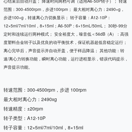
心结束后自动幵盖； 降速时间两档可调（适用A6-50P转子）； 转速
范围：300-4500rpm，步进100rpm； 最大相对离心力：2490×g，
步进100×g，转速离心力切换显示； 转子容量：A12-10P：
12×5ml/7ml/10ml，8×15ml；A6-50P：6×15mL/50mL； 30秒-99分
定时和连续运行两种模式； 安全裕度大，噪音低＜56dB（A）：高强
度塑料合金转子以及优良的动平衡技术，保证机器超低音稳定运行；
离心完毕后，声音提示并自动开盖，便于样品降温； 其他功能：转
速/离心力转换功能，瞬时离心功能，运行进程显示，错误代码提示，
声音提示功能。
转速范围：300-4500rpm，步进 100rpm
最大相对离心力：2490xg
转速精度：±20rpm
转子类型：A12-10P
转子容量：12×5ml/7ml/10ml，8×15ml