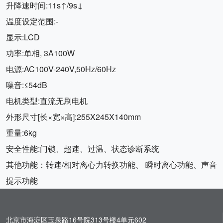
升降速时间:11s↑/9s↓
温度设定范围:-
显示:LCD
功率:单相, 3A100W
电源:AC100V-240V,50Hz/60Hz
噪音:≤54dB
电机类型:直流无刷电机
外形尺寸[长×宽×高]:255X245X140mm
重量:6kg
安全性能:门锁、超速、过温、状态诊断系统
其他功能：转速/相对离心力转换功能、 瞬时离心功能、声音
提示功能
北京市海淀区玉泉路16号院313号楼4单元602