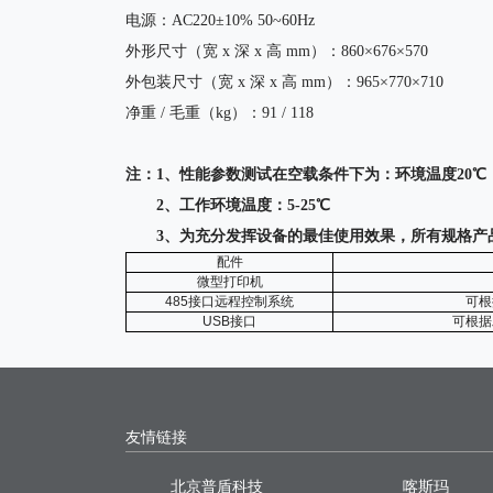
电源：
AC220±10% 50~60Hz
外形尺寸（宽
x 深 x 高 mm）：860×676×5
7
0
外包装尺寸（宽
x 深 x 高 mm）：965×770×710
净重
/ 毛重（kg）：91 / 118
注：
1
、性能参数测试在空载条件下为：环境温度
20
℃
2
、工作环境温度：
5-25
℃
3
、为充分发挥设备的最佳使用效果，所有规格产
配件
微型打印机
485
接口远程控制系统
可根
USB
接口
可根据
友情链接
北京普盾科技
喀斯玛