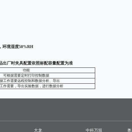
，环境湿度
50%RH
品出厂时夹具配置依照标配容量配置为准
功能
可根据需要定时打印控制数据
据工作需要远程控制和数据分析、导出
工作需要，导出实验数据，进行数据分析
大龙
中科万垣
奥