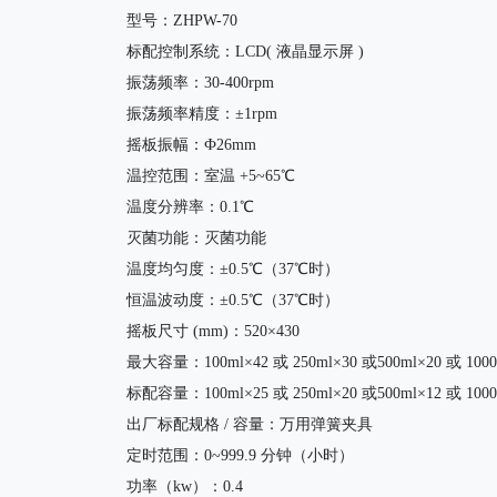
型号：
ZHPW-70
标配控制系统：
LCD( 液晶显示屏 )
振荡频率：
30-400rpm
振荡频率精度：
±1rpm
摇板振幅：
Ф2
6
mm
温控范围：室温
+5~65℃
温度分辨率：
0.1℃
灭菌功能：灭菌功能
温度均匀度：
±0.
5
℃（37℃时）
恒温波动度：
±0.
5
℃（37℃时）
摇板尺寸
(mm)：520×430
最大容量：
100ml×42 或 250ml×30 或500ml×20 或 100
标配容量：
100ml×25 或 250ml×20 或500ml×12 或 100
出厂标配规格
/ 容量：万用弹簧夹具
定时范围：
0~999.9 分钟（小时）
功率（
kw）：0.4