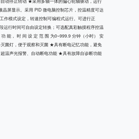
门自动停止转动 ★采用多轴一体的偏心轮轴驱动，运行
幕液晶屏显示。采用 PID 微电脑控制芯片，控温精度可达
3 种工作模式设定，转速控制可编程式运行。可进行正
段运行时间可自由设定转换；可选配真彩触摸程序控温
 能， 时 间 设 定 范 围 为0~999.9 分钟（小时） 安
外灭菌灯，便于观察和灭菌 ★具有断电记忆功能，避免
有超温声光报警、自动断电功能 ★具有故障自诊断功能