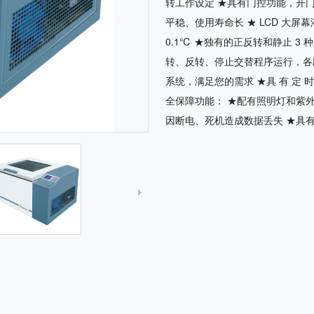
转工作设定 ★具有门控功能，开
平稳、使用寿命长 ★ LCD 大屏
0.1℃ ★独有的正反转和静止 
转、反转、停止交替程序运行，各
系统，满足您的需求 ★具 有 定 时 功
全保障功能： ★配有照明灯和紫
因断电、死机造成数据丢失 ★具